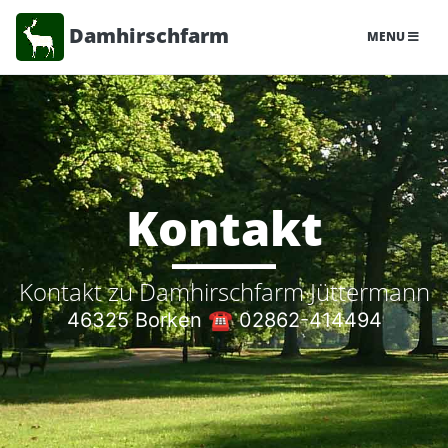
Damhirschfarm
MENU
Kontakt
Kontakt zu Damhirschfarm Jüttermann
46325 Borken ☎
02862-414494