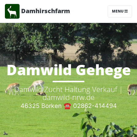
Damhirschfarm
MENU
Damwild Gehege
Damwild Zucht Haltung Verkauf |
damwild-nrw.de
46325 Borken ☎
02862-414494